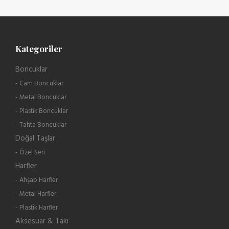
Kategoriler
Boncuklar
- Cam Boncuklar
- Metal Boncuklar
- Plastik Boncuklar
- Tahta Boncuklar
Doğal Taşlar
- Özel Seri
Harfler
- Ahşap Harfler
- Metal Harfler
- Plastik Harfler
Aksesuar & Takı