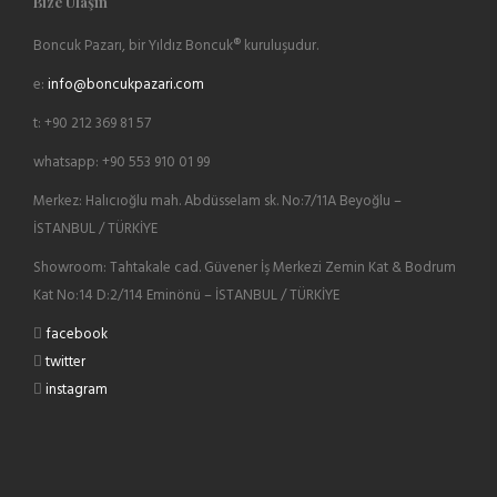
Bize Ulaşın
Boncuk Pazarı, bir Yıldız Boncuk® kuruluşudur.
e:
info@boncukpazari.com
t: +90 212 369 81 57
whatsapp: +90 553 910 01 99
Merkez: Halıcıoğlu mah. Abdüsselam sk. No:7/11A Beyoğlu –
İSTANBUL / TÜRKİYE
Showroom: Tahtakale cad. Güvener İş Merkezi Zemin Kat & Bodrum
Kat No:14 D:2/114 Eminönü – İSTANBUL / TÜRKİYE
facebook
twitter
instagram