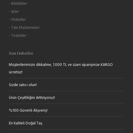
- Bileklikler
- İpler
- Püsküller
- Takı Malzemeleri
- Tesbihler
Son Haberler
Müşterilerimizin dikkatine, 1.000 TL ve üzeri siparişinize KARGO
ücretsiz!
Sizde satıcı olun!
Ürün Çeşitliliğini Arttırıyoruz!
%100 Güvenli Alışveriş!
En Kaliteli Doğal Taş