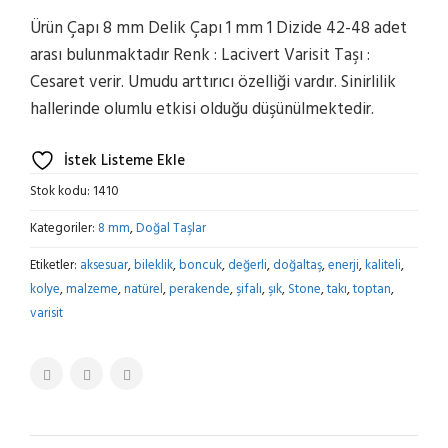
Ürün Çapı 8 mm Delik Çapı 1 mm 1 Dizide 42-48 adet
arası bulunmaktadır Renk : Lacivert Varisit Taşı :
Cesaret verir. Umudu arttırıcı özelliği vardır. Sinirlilik
hallerinde olumlu etkisi olduğu düşünülmektedir.
İstek Listeme Ekle
Stok kodu:
1410
Kategoriler:
8 mm
,
Doğal Taşlar
Etiketler:
aksesuar
,
bileklik
,
boncuk
,
değerli
,
doğaltaş
,
enerji
,
kaliteli
,
kolye
,
malzeme
,
natürel
,
perakende
,
şifalı
,
şık
,
Stone
,
takı
,
toptan
,
varisit