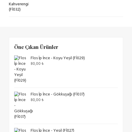
Öne Çıkan Ürünler
Flos İp İnce - Koyu Yeşil (Fİ029)
80,00
₺
Flos İp İnce - Gökkuşağı (Fİ037)
80,00
₺
Flos İp İnce - Yeşil (Fİ027)