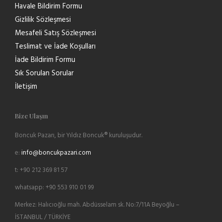
Havale Bildirim Formu
Gizlilik Sözleşmesi
Mesafeli Satış Sözleşmesi
Teslimat ve İade Koşulları
İade Bildirim Formu
Sık Sorulan Sorular
İletişim
Bize Ulaşın
Boncuk Pazarı, bir Yıldız Boncuk® kuruluşudur.
e:
info@boncukpazari.com
t: +90 212 369 81 57
whatsapp: +90 553 910 01 99
Merkez: Halıcıoğlu mah. Abdüsselam sk. No:7/11A Beyoğlu –
İSTANBUL / TÜRKİYE