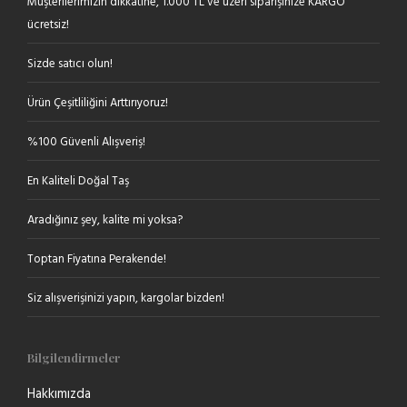
Müşterilerimizin dikkatine, 1.000 TL ve üzeri siparişinize KARGO
ücretsiz!
Sizde satıcı olun!
Ürün Çeşitliliğini Arttırıyoruz!
%100 Güvenli Alışveriş!
En Kaliteli Doğal Taş
Aradığınız şey, kalite mi yoksa?
Toptan Fiyatına Perakende!
Siz alışverişinizi yapın, kargolar bizden!
Bilgilendirmeler
Hakkımızda