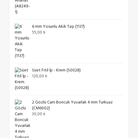
6 mm Yosunlu Akik Taşı (1137)
55,00
₺
Süet Fitil İp - Krem (S0028)
120,00
₺
2 Gözlü Cam Boncuk Yuvarlak 4 mm Turkuaz
(CM6002)
30,00
₺