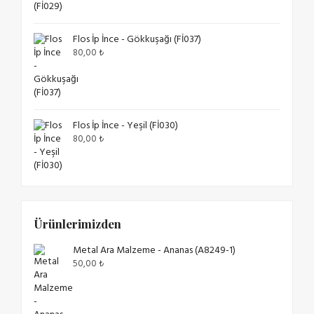
Flos İp İnce - Gökkuşağı (Fİ037)
80,00
₺
Flos İp İnce - Yeşil (Fİ030)
80,00
₺
Ürünlerimizden
Metal Ara Malzeme - Ananas (A8249-1)
50,00
₺