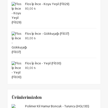
Flos İp İnce - Koyu Yeşil (Fİ029)
80,00
₺
Flos İp İnce - Gökkuşağı (Fİ037)
80,00
₺
Flos İp İnce - Yeşil (Fİ030)
80,00
₺
Ürünlerimizden
Polimer Kil Hamur Boncuk - Turuncu (HGL13D)