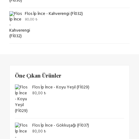
Flos İp İnce - Kahverengi (Fİ032)
80,00
₺
Öne Çıkan Ürünler
Flos İp İnce - Koyu Yeşil (Fİ029)
80,00
₺
Flos İp İnce - Gökkuşağı (Fİ037)
80,00
₺