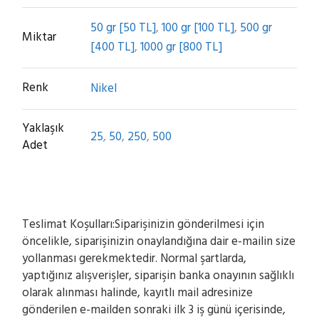
50 gr [50 TL]
,
100 gr [100 TL]
,
500 gr
Miktar
[400 TL]
,
1000 gr [800 TL]
Renk
Nikel
Yaklaşık
25
,
50
,
250
,
500
Adet
Teslimat Koşulları:Siparişinizin gönderilmesi için
öncelikle, siparişinizin onaylandığına dair e-mailin size
yollanması gerekmektedir. Normal şartlarda,
yaptığınız alışverişler, siparişin banka onayının sağlıklı
olarak alınması halinde, kayıtlı mail adresinize
gönderilen e-mailden sonraki ilk 3 iş günü içerisinde,