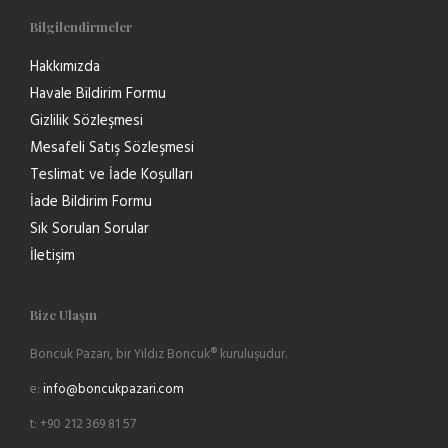
Bilgilendirmeler
Hakkımızda
Havale Bildirim Formu
Gizlilik Sözleşmesi
Mesafeli Satış Sözleşmesi
Teslimat ve İade Koşulları
İade Bildirim Formu
Sık Sorulan Sorular
İletişim
Bize Ulaşın
Boncuk Pazarı, bir Yıldız Boncuk® kuruluşudur.
e:
info@boncukpazari.com
t: +90 212 369 81 57