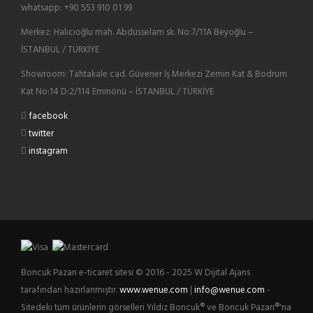
whatsapp: +90 553 910 01 99
Merkez: Halıcıoğlu mah. Abdüsselam sk. No:7/11A Beyoğlu –
İSTANBUL / TÜRKİYE
Showroom: Tahtakale cad. Güvener İş Merkezi Zemin Kat & Bodrum
Kat No:14 D:2/114 Eminönü – İSTANBUL / TÜRKİYE
facebook
twitter
instagram
Boncuk Pazarı e-ticaret sitesi © 2016 - 2025 W Dijital Ajans
tarafından hazırlanmıştır.
www.wenue.com
|
info@wenue.com
-
Sitedeki tüm ürünlerin görselleri Yıldız Boncuk® ve Boncuk Pazarı®'na