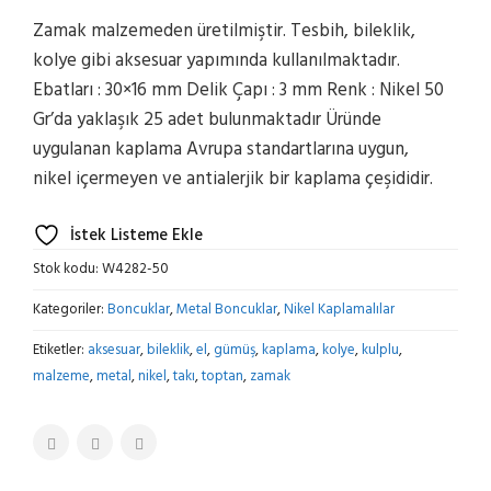
Zamak malzemeden üretilmiştir. Tesbih, bileklik,
kolye gibi aksesuar yapımında kullanılmaktadır.
Ebatları : 30×16 mm Delik Çapı : 3 mm Renk : Nikel 50
Gr’da yaklaşık 25 adet bulunmaktadır Üründe
uygulanan kaplama Avrupa standartlarına uygun,
nikel içermeyen ve antialerjik bir kaplama çeşididir.
İstek Listeme Ekle
Stok kodu:
W4282-50
Kategoriler:
Boncuklar
,
Metal Boncuklar
,
Nikel Kaplamalılar
Etiketler:
aksesuar
,
bileklik
,
el
,
gümüş
,
kaplama
,
kolye
,
kulplu
,
malzeme
,
metal
,
nikel
,
takı
,
toptan
,
zamak